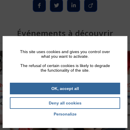
Événements à découvrir
This site uses cookies and gives you control over
what you want to activate.
The refusal of certain cookies is likely to degrade
the functionality of the site.
26
2
OK, accept all
urs Citoyen
PSC – Prem
OUT 2026
Deny all cookies
Formati
Personalize