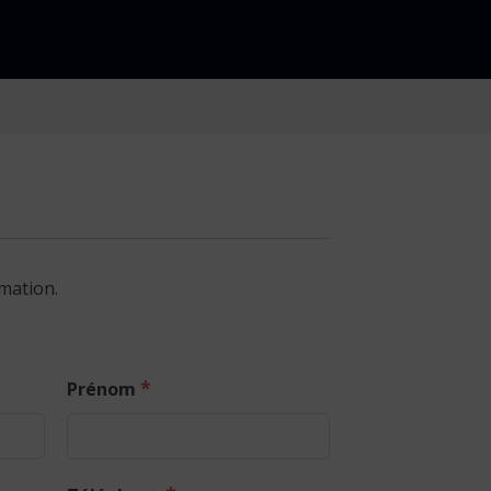
mation.
*
Prénom