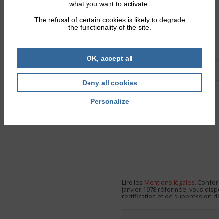
*
E-mail
what you want to activate.
The refusal of certain cookies is likely to degrade
the functionality of the site.
*
Sujet
OK, accept all
Deny all cookies
*
Message
Personalize
Lire les
Mentions légales
. Confor
janvier 1978 réformée, vous dispo
rectification et de suppression