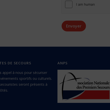
Envoyer
TES DE SECOURS
ANPS
s appel à nous pour sécuriser
vénements sportifs ou culturels.
secouristes seront présents à
ôtés.