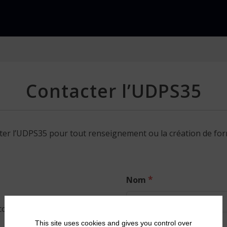
Contacter l’UDPS35
ter l’UDPS35 pour tout renseignement ou la création de for
*
Nom
rs D’Ille et Vilaine
This site uses cookies and gives you control over