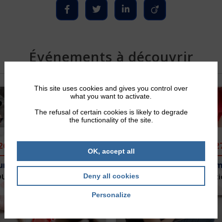
Événements à découvrir
This site uses cookies and gives you control over
what you want to activate.
The refusal of certain cookies is likely to degrade
the functionality of the site.
26
2
OK, accept all
urs Citoyen
PSC – Prem
OUT 2026
Deny all cookies
Formati
Personalize