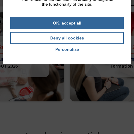
the functionality of the site.
OK, accept all
Deny all cookies
26
1
Personalize
urs Citoyen
PSC – Prem
OUT 2026
Formation 