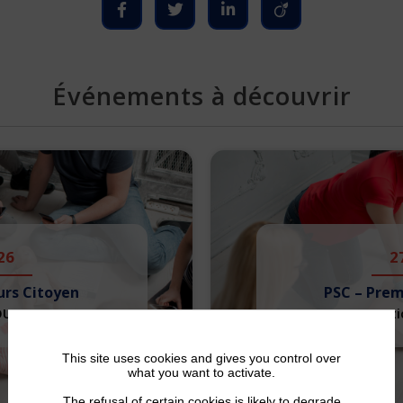
Événements à découvrir
26
2
urs Citoyen
PSC – Prem
OUT 2026
Formati
This site uses cookies and gives you control over
what you want to activate.
The refusal of certain cookies is likely to degrade