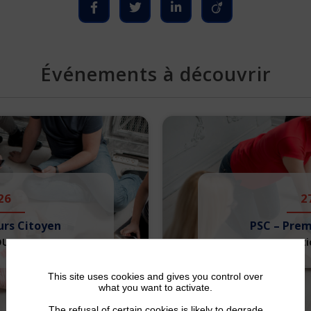
Événements à découvrir
26
2
urs Citoyen
PSC – Prem
OUT 2026
Formati
This site uses cookies and gives you control over
what you want to activate.
The refusal of certain cookies is likely to degrade