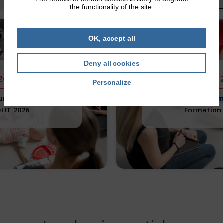
the functionality of the site.
OK, accept all
Deny all cookies
26
1
Personalize
urs Citoyen
PSC – Prem
OUT 2026
Formation 