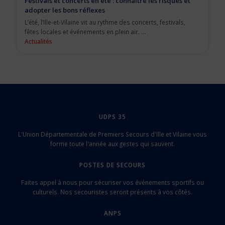
Festivals et concerts en été : connaître les risques et
adopter les bons réflexes
L’été, l’Ille-et-Vilaine vit au rythme des concerts, festivals,
fêtes locales et événements en plein air. ...
Actualités
UDPS 35
L'Union Départementale de Premiers Secours d'Ille et Vilaine vous
forme toute l'année aux gestes qui sauvent.
POSTES DE SECOURS
Faites appel à nous pour sécuriser vos événements sportifs ou
culturels. Nos secouristes seront présents à vos côtés.
ANPS