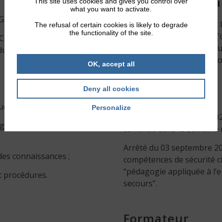
Modalités d’éva
This site uses cookies and gives you control over
what you want to activate.
DGSCGC
Les formateurs ayant fait 
The refusal of certain cookies is likely to degrade
the functionality of the site.
l’équipe pédagogique de l’
vid-19” de la Direction
agréée se voient délivrer 
du 05 juin 2020
continue dans leur filière 
OK, accept all
Deny all cookies
Référence
ues ;
Personalize
Arrêté du 21 décembre 202
giques pour les
continue dans le domaine 
Arrêté du 03 septembre 201
 des connaissances ;
compétences de sécurité civ
“pédagogie appliquée à l’
et procédures.
secours”.
Formateur