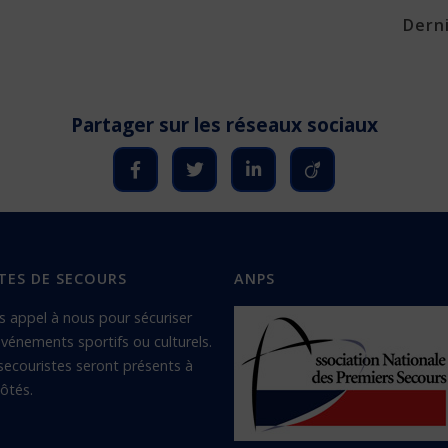
Dern
TES DE SECOURS
ANPS
s appel à nous pour sécuriser
vénements sportifs ou culturels.
secouristes seront présents à
ôtés.