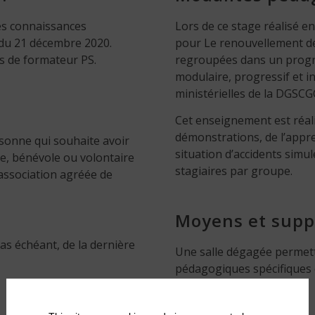
les connaissances
Lors de ce stage réalisé e
du 21 décembre 2020.
pour Le renouvellement de
s de formateur PS.
regroupées dans un prog
modulaire, progressif et 
ministérielles de la DGSCG
Cet enseignement est réali
démonstrations, de l’appr
sonne qui souhaite avoir
situation d’accidents simu
le, bénévole ou volontaire
stagiaires par groupe.
association agréée de
Moyens et supp
cas échéant, de la dernière
Une salle dégagée permett
pédagogiques spécifiques e