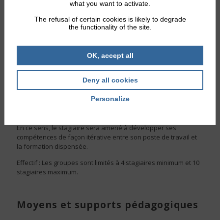
what you want to activate.
Mobiliser les personnes concernées par la prévention
des risques dans sa structure
The refusal of certain cookies is likely to degrade
Adopter de bonnes pratiques et des gestes appropriés à
the functionality of the site.
la tâche à effectuer
OK, accept all
Modalités pédagogiques :
Deny all cookies
La formation-action s’inscrit dans un principe d’acquisition de
Personalize
compétences directement transférables en situation
professionnelle.
En ce sens, le stagiaire sera amené à développer ses
compétences de façon itérative entre son poste de travail et
la formation dispensée.
Effectif : Les groupes sont limités à 4 stagiaires minimum et 10
stagiaires maximum.
Moyens et supports pédagogiques