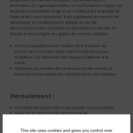
techniques et organisationnelles, en maîtrisant les risques sur
lesquels il a possibilité d’agir et en contribuant à la qualité de
l’aide et des soins dispensés. Il est également en mesure de
développer un comportement adapté en cas de
dysfonctionnement, d’incident ou d’accident sur son lieu de
travail, et de prodiguer les gestes de secours adaptés.
met ses compétences en matière de prévention au
service de la structure dans lequel il intervient, pour
contribuer à la diminution des risques d’atteinte à la
santé ;
intervient sur son lieu de travail pour porter secours à
toute personne victime d’un accident et/ou d’un malaise.
Déroulement :
Connaitre les risques liés à son activité ou à son métier
Analyser en détail sa situation de travail
Proposer à son encadrement des améliorations
techniques ou organisationnelles d’aménagement de
son poste de travail
This site uses cookies and gives you control over