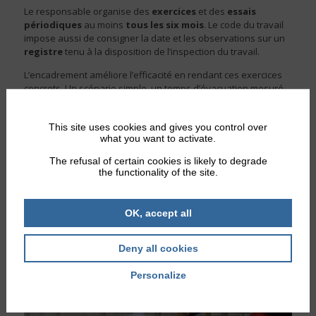
Le responsable organise des
exercices
et des
essais
périodiques
au moins
tous les six mois
. Le code du travail
impose aussi de consigner la date et les observations sur un
registre
tenu à la disposition de l’inspection du travail.
L’encadrement améliore l’efficacité en rendant ces exercices
concrets. Un scénario simple, un temps d’évacuation mesuré,
puis un débrief court font ressortir les blocages réels, puis
déclenchent des corrections rapides.
This site uses cookies and gives you control over
L’INRS recommande un
exercice d’évacuation
tous les six
what you want to activate.
mois au minimum et une
formation adaptée à la
The refusal of certain cookies is likely to degrade
manipulation des extincteurs
, en tenant compte des
the functionality of the site.
risques et de l’arrivée de nouveaux salariés.
Une formation dédiée à l’évacuation des locaux
est
OK, accept all
également disponible avec l’UDPS 35.
Deny all cookies
Personalize