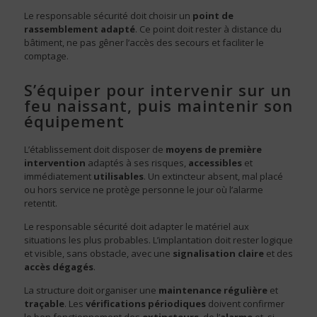
Le responsable sécurité doit choisir un
point de
rassemblement adapté
. Ce point doit rester à distance du
bâtiment, ne pas gêner l’accès des secours et faciliter le
comptage.
S’équiper pour intervenir sur un
feu naissant, puis maintenir son
équipement
L’établissement doit disposer de
moyens de première
intervention
adaptés à ses risques,
accessibles
et
immédiatement
utilisables
. Un extincteur absent, mal placé
ou hors service ne protège personne le jour où l’alarme
retentit.
Le responsable sécurité doit adapter le matériel aux
situations les plus probables. L’implantation doit rester logique
et visible, sans obstacle, avec une
signalisation claire
et des
accès dégagés
.
La structure doit organiser une
maintenance régulière
et
traçable
. Les
vérifications périodiques
doivent confirmer
le bon fonctionnement des
extincteurs
, de l’
alarme
et, si