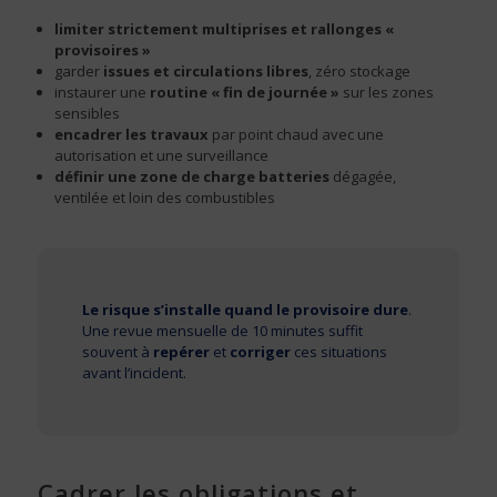
limiter strictement multiprises et rallonges «
provisoires »
garder
issues et circulations libres
, zéro stockage
instaurer une
routine « fin de journée »
sur les zones
sensibles
encadrer les travaux
par point chaud avec une
autorisation et une surveillance
définir une zone de charge batteries
dégagée,
ventilée et loin des combustibles
Le risque s’installe quand le provisoire dure
.
Une revue mensuelle de 10 minutes suffit
souvent à
repérer
et
corriger
ces situations
avant l’incident.
Cadrer les obligations et