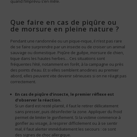
quand l’imprévu s’en mêle.
Que faire en cas de piqûre ou
de morsure en pleine nature ?
Pendant une randonnée ou un pique-nique, il n’est pas rare
de se faire surprendre par un insecte ou de croiser un animal
sauvage ou domestique. Piqûre de guêpe, morsure de chien,
tique dans les hautes herbes… Ces situations sont
fréquentes l’été, notamment en forêt, à la campagne ou près
des points d’eau. Et si elles semblent anodines au premier
abord, elles peuvent vite devenir sérieuses si on ne réagit pas
correctement.
En cas de piqûre d’insecte, le premier réflexe est
d’observer la réaction.
Si un dard est resté planté, il faut le retirer délicatement
sans presser, puis désinfecter la zone. Appliquer du froid
permet de limiter le gonflement. Si la victime commence à
gonfler au visage, à respirer difficilement ou à se sentir
mal, il faut alerter immédiatement les secours : ce sont
des signes de choc allergique.