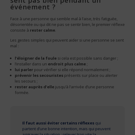
sent pas bien pendant un
événement ?
Face à une personne qui semble mal à l’aise, très fatiguée,
désorientée ou qui dit ne pas se sentir bien, le premier réflexe
consiste à
rester calme
.
Les gestes simples qui peuvent aider si une personne se sent
mal :
l’éloigner de la foule
si cela est possible sans danger ;
l’installer dans un
endroit plus calme
;
lui parler
pour vérifier si elle répond normalement ;
prévenir les secouristes
présents sur place ou alerter
les secours ;
rester auprès d’elle
jusqu’à l’arrivée d’une personne
formée.
Il faut aussi éviter certains réflexes
qui
partent d’une bonne intention, mais qui peuvent
aggraver la situation : relever trop vite la