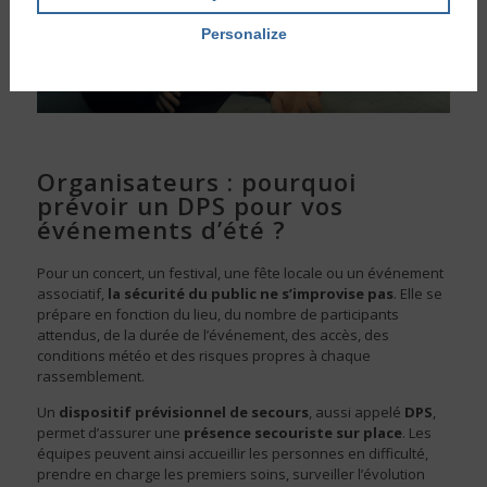
Personalize
Organisateurs : pourquoi
prévoir un DPS pour vos
événements d’été ?
Pour un concert, un festival, une fête locale ou un événement
associatif,
la sécurité du public ne s’improvise pas
. Elle se
prépare en fonction du lieu, du nombre de participants
attendus, de la durée de l’événement, des accès, des
conditions météo et des risques propres à chaque
rassemblement.
Un
dispositif prévisionnel de secours
, aussi appelé
DPS
,
permet d’assurer une
présence secouriste sur place
. Les
équipes peuvent ainsi accueillir les personnes en difficulté,
prendre en charge les premiers soins, surveiller l’évolution