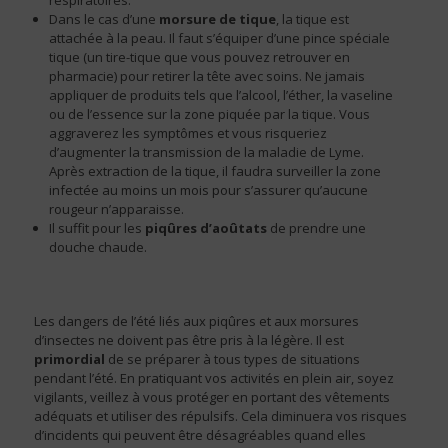
respiratoires.
Dans le cas d’une
morsure de tique
, la tique est
attachée à la peau. Il faut s’équiper d’une pince spéciale
tique (un tire-tique que vous pouvez retrouver en
pharmacie) pour retirer la tête avec soins. Ne jamais
appliquer de produits tels que l’alcool, l’éther, la vaseline
ou de l’essence sur la zone piquée par la tique. Vous
aggraverez les symptômes et vous risqueriez
d’augmenter la transmission de la maladie de Lyme.
Après extraction de la tique, il faudra surveiller la zone
infectée au moins un mois pour s’assurer qu’aucune
rougeur n’apparaisse.
Il suffit pour les
piqûres d’aoûtats
de prendre une
douche chaude.
Les dangers de l’été liés aux piqûres et aux morsures
d’insectes ne doivent pas être pris à la légère. Il est
primordial
de se préparer à tous types de situations
pendant l’été. En pratiquant vos activités en plein air, soyez
vigilants, veillez à vous protéger en portant des vêtements
adéquats et utiliser des répulsifs. Cela diminuera vos risques
d’incidents qui peuvent être désagréables quand elles