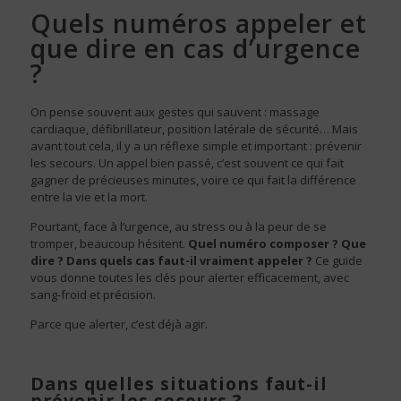
Quels numéros appeler et
que dire en cas d’urgence
?
On pense souvent aux gestes qui sauvent : massage
cardiaque, défibrillateur, position latérale de sécurité… Mais
avant tout cela, il y a un réflexe simple et important : prévenir
les secours. Un appel bien passé, c’est souvent ce qui fait
gagner de précieuses minutes, voire ce qui fait la différence
entre la vie et la mort.
Pourtant, face à l’urgence, au stress ou à la peur de se
tromper, beaucoup hésitent.
Quel numéro composer ? Que
dire ? Dans quels cas faut-il vraiment appeler ?
Ce guide
vous donne toutes les clés pour alerter efficacement, avec
sang-froid et précision.
Parce que alerter, c’est déjà agir.
Dans quelles situations faut-il
prévenir les secours ?