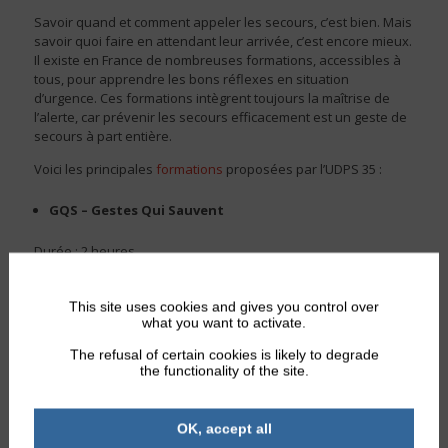
Savoir quand et comment appeler les secours, c’est bien. Mais
savoir quoi faire en attendant leur arrivée, c’est encore mieux.
Il existe en France de nombreuses formations, accessibles à
tous, pour apprendre les bons réflexes en situation
d’urgence. Ces formations intègrent toujours la maîtrise de
l’alerte, car prévenir les secours efficacement est un geste de
secours à part entière.
Voici les principales
formations
proposées par l’UDPS 35 :
GQS – Gestes Qui Sauvent
Durée : 2 heures
Idéale pour débuter, cette formation très courte permet de
découvrir les gestes essentiels : protéger, alerter, réagir face
This site uses cookies and gives you control over
à un arrêt cardiaque, une hémorragie ou un accident.
what you want to activate.
Accessible à tous, dès l’adolescence.
The refusal of certain cookies is likely to degrade
IPS – Initiation aux Premiers Secours
the functionality of the site.
Durée : 4 à 6 heures
Plus approfondie que GQS, elle vous apprend à identifier une
OK, accept all
urgence, à alerter efficacement et à réaliser les premiers