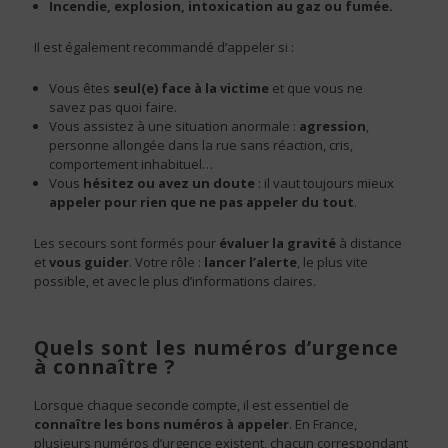
Incendie, explosion, intoxication au gaz ou fumée.
Il est également recommandé d’appeler si :
Vous êtes
seul(e) face à la victime
et que vous ne
savez pas quoi faire.
Vous assistez à une situation anormale :
agression
,
personne allongée dans la rue sans réaction, cris,
comportement inhabituel…
Vous
hésitez ou avez un doute
: il vaut toujours mieux
appeler pour rien que ne pas appeler du tout
.
Les secours sont formés pour
évaluer la gravité
à distance
et
vous guider
. Votre rôle :
lancer l’alerte
, le plus vite
possible, et avec le plus d’informations claires.
Quels sont les numéros d’urgence
à connaître ?
Lorsque chaque seconde compte, il est essentiel de
connaître les bons numéros à appeler
. En France,
plusieurs numéros d’urgence existent, chacun correspondant