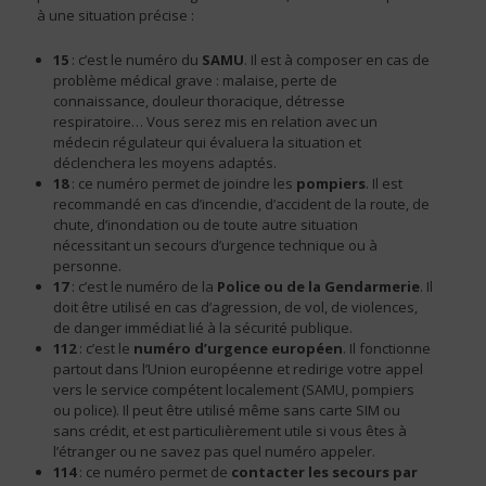
à une situation précise :
15
: c’est le numéro du
SAMU
. Il est à composer en cas de
problème médical grave : malaise, perte de
connaissance, douleur thoracique, détresse
respiratoire… Vous serez mis en relation avec un
médecin régulateur qui évaluera la situation et
déclenchera les moyens adaptés.
18
: ce numéro permet de joindre les
pompiers
. Il est
recommandé en cas d’incendie, d’accident de la route, de
chute, d’inondation ou de toute autre situation
nécessitant un secours d’urgence technique ou à
personne.
17
: c’est le numéro de la
Police ou de la Gendarmerie
. Il
doit être utilisé en cas d’agression, de vol, de violences,
de danger immédiat lié à la sécurité publique.
112
: c’est le
numéro d’urgence européen
. Il fonctionne
partout dans l’Union européenne et redirige votre appel
vers le service compétent localement (SAMU, pompiers
ou police). Il peut être utilisé même sans carte SIM ou
sans crédit, et est particulièrement utile si vous êtes à
l’étranger ou ne savez pas quel numéro appeler.
114
: ce numéro permet de
contacter les secours par