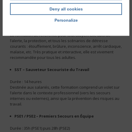
gestes sur un adulte victime d’un accident ou d’un malaise.
Deny all cookies
PSC – Premiers Secours Citoyen
Personalize
Durée : 7 heures
La formation de référence pour tout citoyen. Elle aborde
l’alerte, la protection, et tous les scénarios de détresse
courants : étouffement, brûlure, inconscience, arrêt cardiaque,
malaise, etc. Très pratique et interactive, elle est vivement
recommandée pour tous les adultes.
SST – Sauveteur Secouriste du Travail
Durée : 14 heures
Destinée aux salariés, cette formation comprend un volet sur
l’alerte dans le contexte professionnel (vers les secours
internes ou externes), ainsi que la prévention des risques au
travail.
PSE1 / PSE2 – Premiers Secours en Équipe
Durée : 35h (PSE1) puis 28h (PSE2)