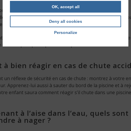
OK, accept all
donner
une impulsion
depuis les parois et le fonds.
lée ventrale
c’est-à-dire de mettre la tête dans l’eau, de p
Deny all cookies
’eau.
Personalize
t bien souffler dans l’eau et se mouvoir. Soyez patient et n
milieu aquatique et prendre du plaisir dans l’eau.
 à bien réagir en cas de chute acci
 un réflexe de sécurité en cas de chute : montrez à votre 
ur. Apprenez-lui aussi à sauter du bord de la piscine et à re
re enfant saura comment réagir s’il chute dans une piscine
ant à l’aise dans l’eau, quels sont 
ndre à nager ?