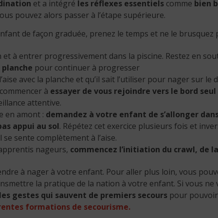
dination
et a intégré
les réflexes essentiels
comme
bien 
vous pouvez alors passer à l’étape supérieure.
nfant de façon graduée, prenez le temps et ne le brusquez pa
in et à entrer progressivement dans la piscine. Restez en sou
 planche
pour continuer à progresser
l’aise avec la planche et qu’il sait l’utiliser pour nager sur l
t commencer à
essayer de vous rejoindre vers le bord seul
llance attentive.
ue en amont :
demandez à votre enfant de s’allonger dans l
pas appui au sol
. Répétez cet exercice plusieurs fois et inver
il se sente complètement à l’aise.
 apprentis nageurs,
commencez l’initiation du crawl, de la
endre à nager à votre enfant. Pour aller plus loin, vous p
nsmettre la pratique de la nation à votre enfant. Si vous ne
les gestes qui sauvent de premiers secours
pour pouvoir
rentes formations de secourisme.