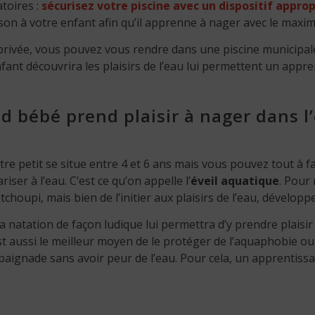
atoires :
sécurisez votre piscine avec un dispositif approp
son à votre enfant afin qu’il apprenne à nager avec le maxi
 privée, vous pouvez vous rendre dans une piscine municipal
fant découvrira les plaisirs de l’eau lui permettent un appr
nd bébé prend plaisir à nager dans l
e petit se situe entre 4 et 6 ans mais vous pouvez tout à fai
ariser à l’eau. C’est ce qu’on appelle l’
éveil aquatique
. Pour
choupi, mais bien de l’initier aux plaisirs de l’eau, développe
 la natation de façon ludique lui permettra d’y prendre plaisir
est aussi le meilleur moyen de le protéger de l’aquaphobie o
baignade sans avoir peur de l’eau. Pour cela, un apprentissag